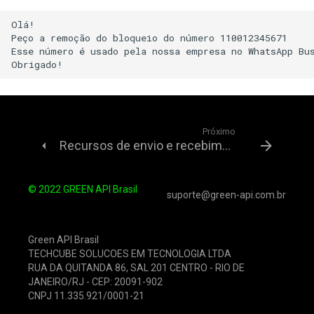
Olá!

Peço a remoção do bloqueio do número 110012345671

Esse número é usado pela nossa empresa no WhatsApp Bus
Próximo
Recursos de envio e recebimento de mensagens para números de diferentes países
© 2022 GREEN API Brasil
suporte@green-api.com.br
Green API Brasil
TECHCUBE SOLUCOES EM TECNOLOGIA LTDA
RUA DA QUITANDA 86, SAL 201 CENTRO - RIO DE
JANEIRO/RJ - CEP: 20091-902
CNPJ 11.335.921/0001-21