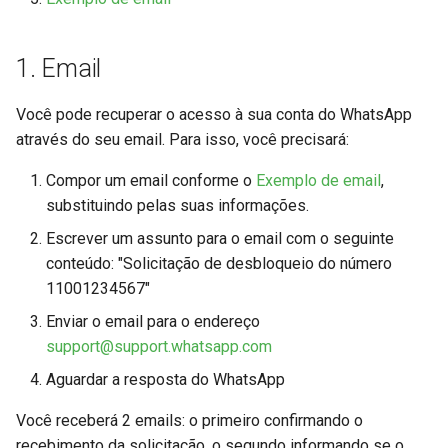
WhatsApp
Obter informações do cont
Enviar vídeo, áudio, imagem
Envio de código de
documento por URL
Definir administrador do
Grupos
confirmação da conta
grupo
Excluir mensagem
1. Email
Enviar localização geográfi
Marcação de leitura
Reiniciar a conta
Revogar administração do
Arquivar chat
Você pode recuperar o acesso à sua conta do WhatsApp
grupo
Enviar contato
Dispositivo (telefone)
através do seu email. Para isso, você precisará:
Fazer logout da conta
Desarquivar chat
Definir foto do grupo
Enviar link
Métodos de serviço
Compor um email conforme o
Exemplo de email
,
Obter QR-Code
Definir configurações de
substituindo pelas suas informações.
Sair do grupo
mensagens temporárias
Encaminhar mensagens
Outros
Escrever um assunto para o email com o seguinte
Obter QR-Code via
conteúdo: "Solicitação de desbloqueio do número
Websocket
11001234567"
Enviar o email para o endereço
Iniciar processo de
support@support.whatsapp.com
Autorização da Conta
Aguardar a resposta do WhatsApp
Definir foto de perfil da co
Você receberá 2 emails: o primeiro confirmando o
recebimento da solicitação, o segundo informando se o